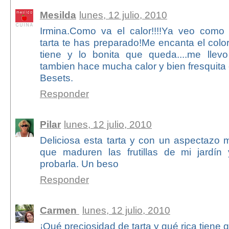
Mesilda
lunes, 12 julio, 2010
Irmina.Como va el calor!!!!Ya veo como
tarta te has preparado!Me encanta el color
tiene y lo bonita que queda....me llevo
tambien hace mucha calor y bien fresquita 
Besets.
Responder
Pilar
lunes, 12 julio, 2010
Deliciosa esta tarta y con un aspectazo 
que maduren las frutillas de mi jardín
probarla. Un beso
Responder
Carmen
lunes, 12 julio, 2010
¡Qué preciosidad de tarta y qué rica tiene q