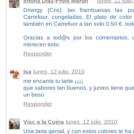
Irmina Díaz-Frois Martín
lunes, 12 julio
Driwrgy (Cris): las frambuesas las p
Carrefour, congeladas. El plato de color
también en Carrefuor a tan solo 0,50 €, tod
Gracias a tod@s por los comentarios, 
merecen todo.
Responder
Isa
lunes, 12 julio, 2010
me encanta tu tarta ¡¡¡¡¡
que sabores tan buenos, y juntos tiene qu
un beso
Responder
Visc a la Cuina
lunes, 12 julio, 2010
Una tarta genial, y con estos colores te h