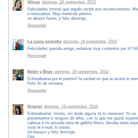
Hilmar
domingo, 19 septiembre, 2010
Felicidades Irmina! qué orgullo recibir ese reconocimiento. Me
e innovadora. Muy merecido premio.
un abrazo fuerte, y feliz domingo,
Responder
La cuina vermella
domingo, 19 septiembre, 2010
Felicidades querida amiga, estamos muy contentos por ti!! Mi
Responder
Belén y Bego
domingo, 19 septiembre, 2010
Enhorabuena por el premio!! la verdad es que la receta lo me
Feliz fin de semana
Responder
Driwrgy
domingo, 19 septiembre, 2010
Enhorabuena, Irmina, sin duda alguna te lo mereces! Yo no
presentarme a ninguno de ellos, con lo que me gusta experi
cabeza a mi ansiada tarta de galleta María, llevaba tanto esp
visto el e-mail, lo siento.
Un besazo y feliz domingo.
Cris.