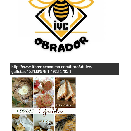
http://www.libreriacanaima.com/libro/-dulce-
galletas/453430/978-1-4923-1795-1