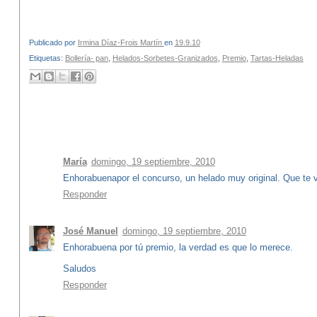
Publicado por
Irmina Díaz-Frois Martín
en
19.9.10
Etiquetas:
Bollería- pan
,
Helados-Sorbetes-Granizados
,
Premio
,
Tartas-Heladas
50 comentarios:
María
domingo, 19 septiembre, 2010
Enhorabuenapor el concurso, un helado muy original. Que te v
Responder
José Manuel
domingo, 19 septiembre, 2010
Enhorabuena por tú premio, la verdad es que lo merece.
Saludos
Responder