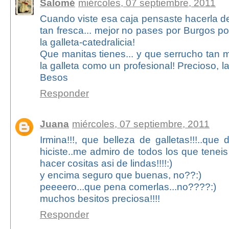
Salomé
miércoles, 07 septiembre, 2011
Cuando viste esa caja pensaste hacerla de
tan fresca... mejor no pases por Burgos p
la galleta-catedralicia!
Que manitas tienes... y que serrucho tan mo
la galleta como un profesional! Precioso, la
Besos
Responder
Juana
miércoles, 07 septiembre, 2011
Irmina!!!, que belleza de galletas!!!..que
hiciste..me admiro de todos los que tenei
hacer cositas asi de lindas!!!!:)
y encima seguro que buenas, no??:)
peeeero...que pena comerlas...no????:)
muchos besitos preciosa!!!!
Responder