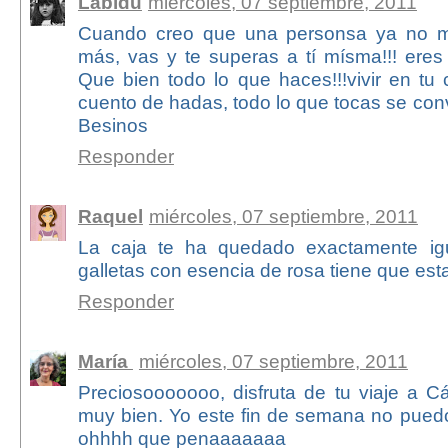
Labidú
miércoles, 07 septiembre, 2011
Cuando creo que una personsa ya no m
más, vas y te superas a tí mísma!!! eres 
Que bien todo lo que haces!!!vivir en t
cuento de hadas, todo lo que tocas se conv
Besinos
Responder
Raquel
miércoles, 07 septiembre, 2011
La caja te ha quedado exactamente igua
galletas con esencia de rosa tiene que est
Responder
María
miércoles, 07 septiembre, 2011
Preciosooooooo, disfruta de tu viaje a C
muy bien. Yo este fin de semana no puedo 
ohhhh que penaaaaaaa