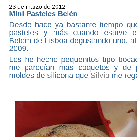
23 de marzo de 2012
Mini Pasteles Belén
Desde hace ya bastante tiempo que
pasteles y más cuando estuve en
Belem de Lisboa degustando uno, al
2009.
Los he hecho pequeñitos tipo bocad
me parecían más coquetos y de 
moldes de silicona que
Silvia
me rega