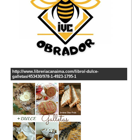
http://www.libreriacanaima.com/libro/-dulce-
galletas/453430/978-1-4923-1795-1