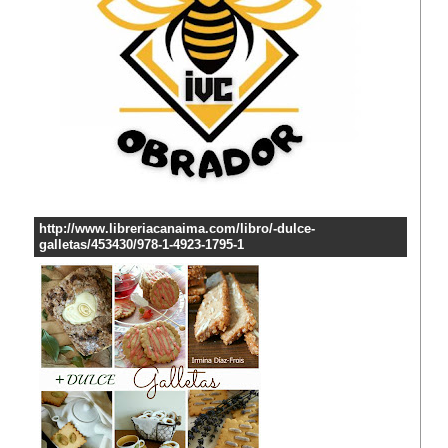
http://www.libreriacanaima.com/libro/-dulce-
galletas/453430/978-1-4923-1795-1