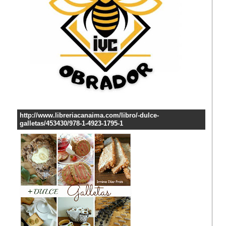
http://www.libreriacanaima.com/libro/-dulce-
galletas/453430/978-1-4923-1795-1