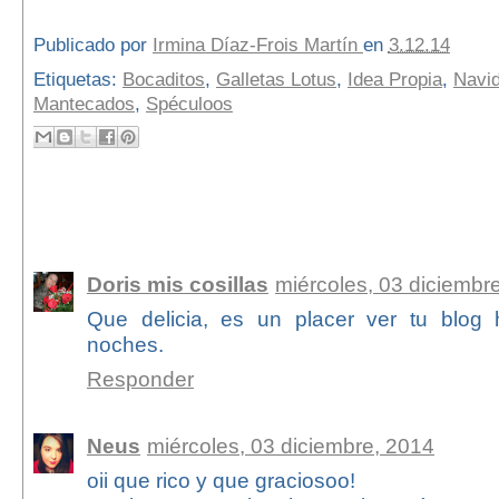
Publicado por
Irmina Díaz-Frois Martín
en
3.12.14
Etiquetas:
Bocaditos
,
Galletas Lotus
,
Idea Propia
,
Navi
Mantecados
,
Spéculoos
5 comentarios:
Doris mis cosillas
miércoles, 03 diciembr
Que delicia, es un placer ver tu blog 
noches.
Responder
Neus
miércoles, 03 diciembre, 2014
oii que rico y que graciosoo!