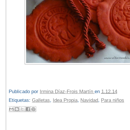
Publicado por
Irmina Díaz-Frois Martín
en
1.12.14
Etiquetas:
Galletas
,
Idea Propia
,
Navidad
,
Para niños