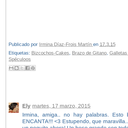
Publicado por
Irmina Díaz-Frois Martín
en
17.3.15
Etiquetas:
Bizcochos-Cakes
,
Brazo de Gitano
,
Galletas
Spéculoos
16 comentarios:
Ely
martes, 17 marzo, 2015
Irmina, amiga.. no hay palabras. Esto
ENCANTA!!! <3 Estupendo, que maravilla..
un poquito ahora! Un beso grande con tod