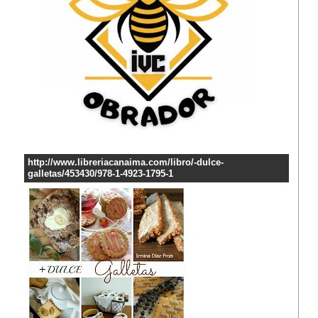
http://www.libreriacanaima.com/libro/-dulce-
galletas/453430/978-1-4923-1795-1