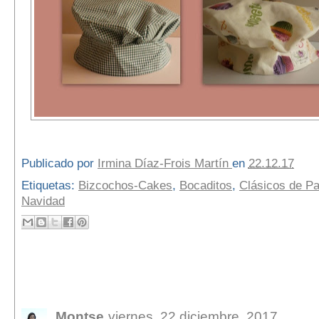
Publicado por
Irmina Díaz-Frois Martín
en
22.12.17
Etiquetas:
Bizcochos-Cakes
,
Bocaditos
,
Clásicos de Pa
Navidad
3 comentarios:
Montse
viernes, 22 diciembre, 2017