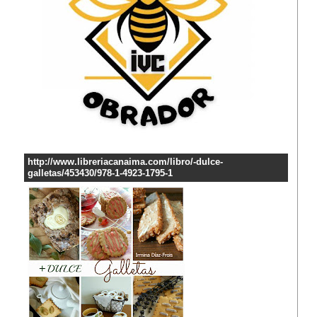
http://www.libreriacanaima.com/libro/-dulce-
galletas/453430/978-1-4923-1795-1