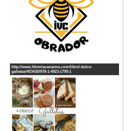
http://www.libreriacanaima.com/libro/-dulce-
galletas/453430/978-1-4923-1795-1