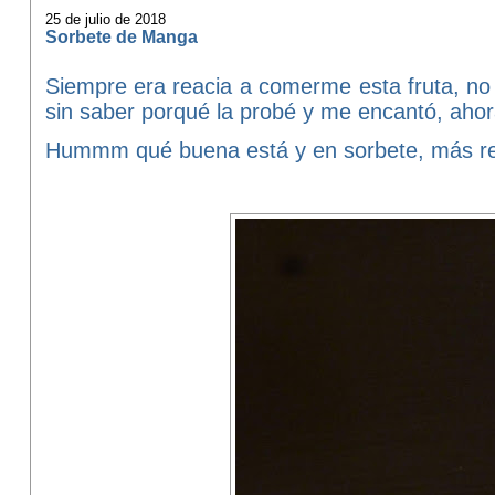
25 de julio de 2018
Sorbete de Manga
Siempre era reacia a comerme esta fruta, no 
sin saber porqué la probé y me encantó, ahor
Hummm qué buena está y en sorbete, más re