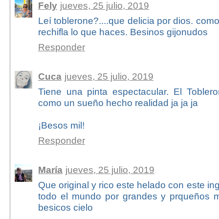
Fely
jueves, 25 julio, 2019
Leí toblerone?....que delicia por dios. com
rechifla lo que haces. Besinos gijonudos
Responder
Cuca
jueves, 25 julio, 2019
Tiene una pinta espectacular. El Toble
como un sueño hecho realidad ja ja ja
¡Besos mil!
Responder
María
jueves, 25 julio, 2019
Que original y rico este helado con este i
todo el mundo por grandes y prqueños m
besicos cielo