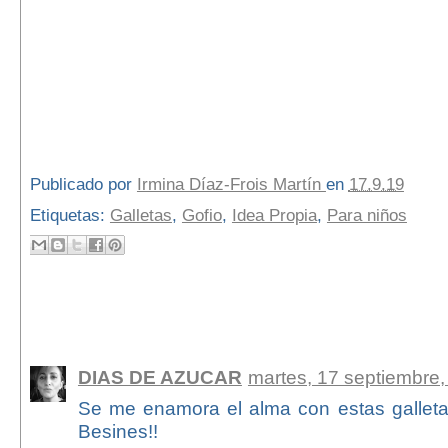
Publicado por
Irmina Díaz-Frois Martín
en
17.9.19
Etiquetas:
Galletas
,
Gofio
,
Idea Propia
,
Para niños
3 comentarios:
DIAS DE AZUCAR
martes, 17 septiembre
Se me enamora el alma con estas galletas!
Besines!!