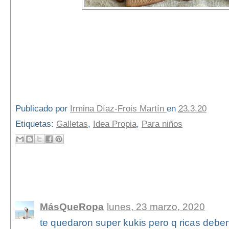
Publicado por
Irmina Díaz-Frois Martín
en
23.3.20
Etiquetas:
Galletas
,
Idea Propia
,
Para niños
2 comentarios:
MásQueRopa
lunes, 23 marzo, 2020
te quedaron super kukis pero q ricas deben