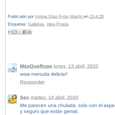
Publicado por
Irmina Díaz-Frois Martín
en
13.4.20
Etiquetas:
Galletas
,
Idea Propia
3 comentarios:
MásQueRopa
lunes, 13 abril, 2020
wow menuda delicia!!
Responder
Ses
martes, 14 abril, 2020
Me parecen una chulada, solo con el aspec
y seguro que están genial.