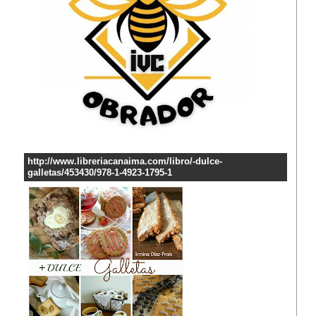
http://www.libreriacanaima.com/libro/-dulce-
galletas/453430/978-1-4923-1795-1