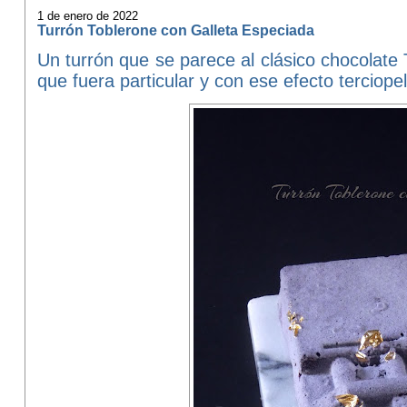
1 de enero de 2022
Turrón Toblerone con Galleta Especiada
Un turrón que se parece al clásico chocolate 
que fuera particular y con ese efecto terciope