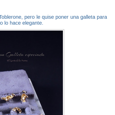
Toblerone, pero le quise poner una galleta para
lo lo hace elegante.