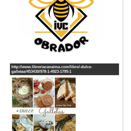
http://www.libreriacanaima.com/libro/-dulce-
galletas/453430/978-1-4923-1795-1