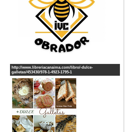
http://www.libreriacanaima.com/libro/-dulce-
galletas/453430/978-1-4923-1795-1