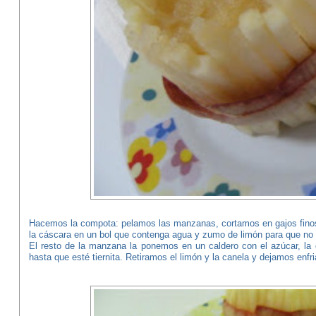
Hacemos la compota: pelamos las manzanas, cortamos en gajos finos 
la cáscara en un bol que contenga agua y zumo de limón para que no
El resto de la manzana la ponemos en un caldero con el azúcar, la
hasta que esté tiernita. Retiramos el limón y la canela y dejamos enfri