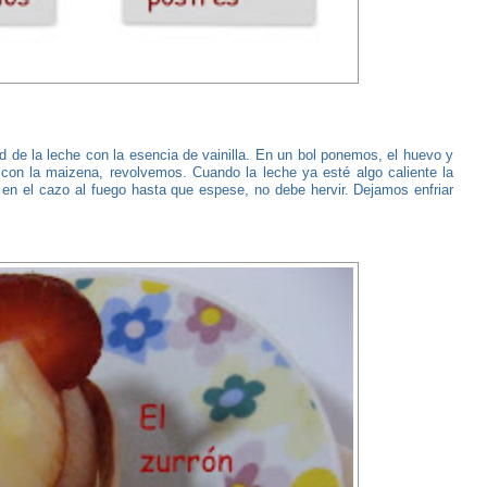
 de la leche con la esencia de vainilla. En un bol ponemos, el huevo y
 con la maizena, revolvemos. Cuando la leche ya esté algo caliente la
n el cazo al fuego hasta que espese, no debe hervir. Dejamos enfriar