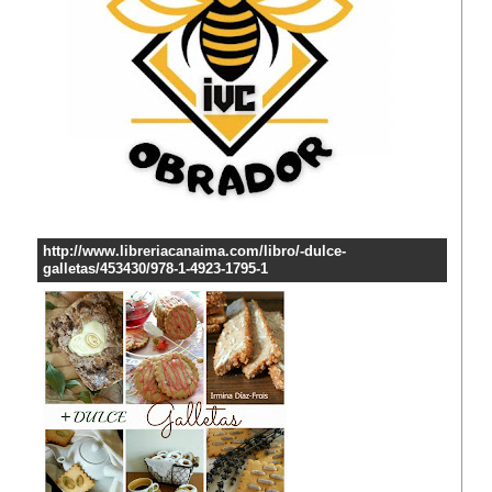
http://www.libreriacanaima.com/libro/-dulce-
galletas/453430/978-1-4923-1795-1