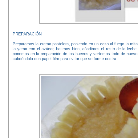
PREPARACIÓN
Preparamos la crema pastelera, poniendo en un cazo al fuego la mitad
la yema con el azúcar, batimos bien, añadimos el resto de la leche
ponemos en la preparación de los huevos y vertemos todo de nuevo e
cubriéndola con papel film para evitar que se forme costra.