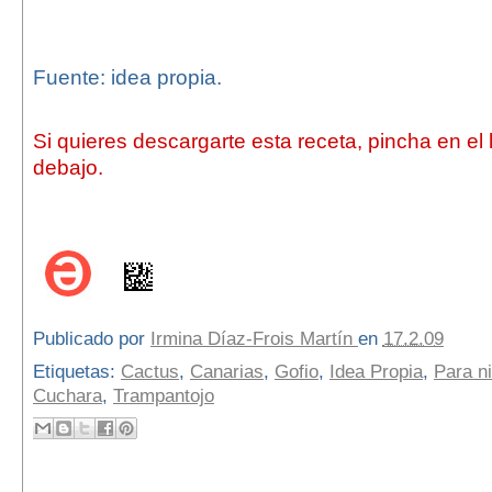
Fuente: idea propia.
Si quieres descargarte esta receta, pincha en el
debajo.
Publicado por
Irmina Díaz-Frois Martín
en
17.2.09
Etiquetas:
Cactus
,
Canarias
,
Gofio
,
Idea Propia
,
Para n
Cuchara
,
Trampantojo