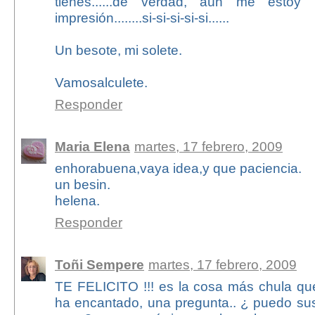
tienes......de verdad, aún me estoy
impresión........si-si-si-si-si......
Un besote, mi solete.
Vamosalculete.
Responder
Maria Elena
martes, 17 febrero, 2009
enhorabuena,vaya idea,y que paciencia.
un besin.
helena.
Responder
Toñi Sempere
martes, 17 febrero, 2009
TE FELICITO !!! es la cosa más chula qu
ha encantado, una pregunta.. ¿ puedo susti