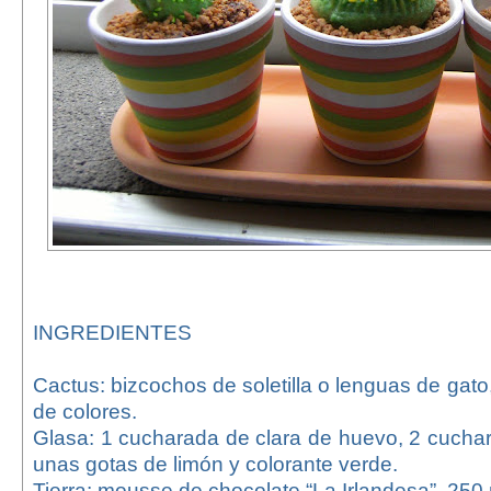
INGREDIENTES
Cactus: bizcochos de soletilla o lenguas de gato
de colores.
Glasa: 1 cucharada de clara de huevo, 2 cucha
unas gotas de limón y colorante verde.
Tierra: mousse de chocolate “La Irlandesa”, 250 