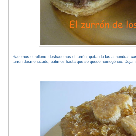
Hacemos el relleno: deshacemos el turrón, quitando las almendras ca
turrón desmenuzado, batimos hasta que se quede homogéneo. Dejamo