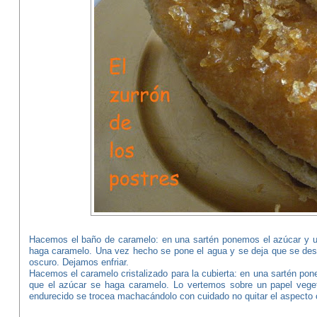
Hacemos el baño de caramelo: en una sartén ponemos el azúcar y un
haga caramelo. Una vez hecho se pone el agua y se deja que se de
oscuro. Dejamos enfriar.
Hacemos el caramelo cristalizado para la cubierta: en una sartén pon
que el azúcar se haga caramelo. Lo vertemos sobre un papel vegeta
endurecido se trocea machacándolo con cuidado no quitar el aspecto c