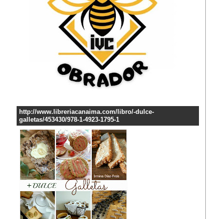
http://www.libreriacanaima.com/libro/-dulce-
galletas/453430/978-1-4923-1795-1