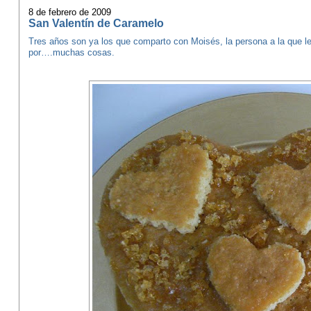
8 de febrero de 2009
San Valentín de Caramelo
Tres años son ya los que comparto con Moisés, la persona a la que le
por….muchas cosas.