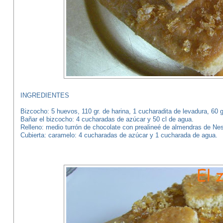
INGREDIENTES
Bizcocho: 5 huevos, 110 gr. de harina, 1 cucharadita de levadura, 60 
Bañar el bizcocho: 4 cucharadas de azúcar y 50 cl de agua.
Relleno: medio turrón de chocolate con prealineé de almendras de Nest
Cubierta: caramelo: 4 cucharadas de azúcar y 1 cucharada de agua.