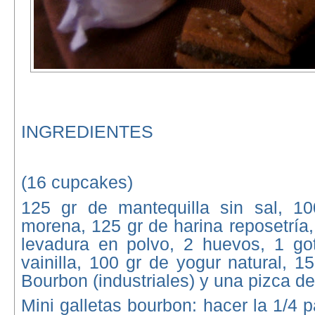
INGREDIENTES
(16 cupcakes)
125 gr de mantequilla sin sal, 1
morena, 125 gr de harina reposetría
levadura en polvo, 2 huevos, 1 g
vainilla, 100 gr de yogur natural, 1
Bourbon (industriales) y una pizca de
Mini galletas bourbon: hacer la 1/4 p