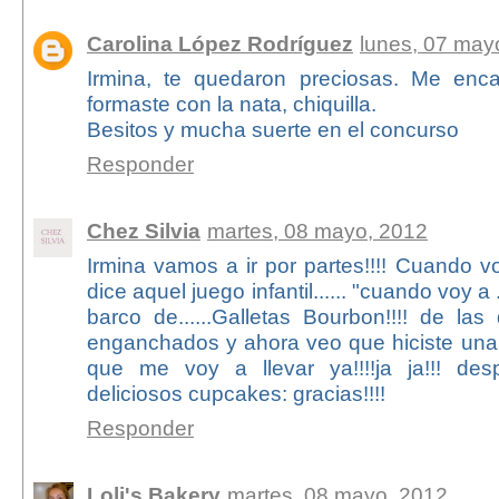
Carolina López Rodríguez
lunes, 07 may
Irmina, te quedaron preciosas. Me enca
formaste con la nata, chiquilla.
Besitos y mucha suerte en el concurso
Responder
Chez Silvia
martes, 08 mayo, 2012
Irmina vamos a ir por partes!!!! Cuando v
dice aquel juego infantil...... "cuando voy a 
barco de......Galletas Bourbon!!!! de la
enganchados y ahora veo que hiciste una
que me voy a llevar ya!!!!ja ja!!! de
deliciosos cupcakes: gracias!!!!
Responder
Loli's Bakery
martes, 08 mayo, 2012