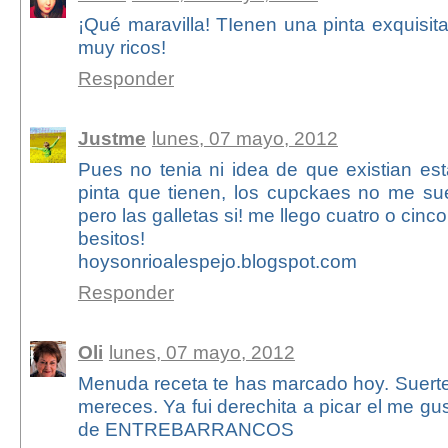
¡Qué maravilla! TIenen una pinta exquisit
muy ricos!
Responder
Justme
lunes, 07 mayo, 2012
Pues no tenia ni idea de que existian est
pinta que tienen, los cupckaes no me s
pero las galletas si! me llego cuatro o cinco
besitos!
hoysonrioalespejo.blogspot.com
Responder
Oli
lunes, 07 mayo, 2012
Menuda receta te has marcado hoy. Suerte 
mereces. Ya fui derechita a picar el me gu
de ENTREBARRANCOS