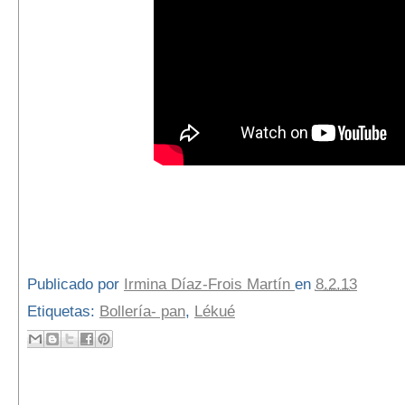
Publicado por
Irmina Díaz-Frois Martín
en
8.2.13
Etiquetas:
Bollería- pan
,
Lékué