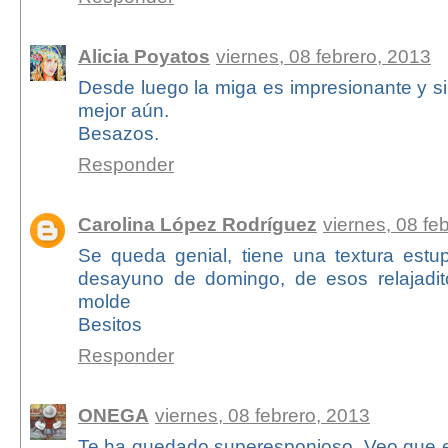
Alicia Poyatos
viernes, 08 febrero, 2013
Desde luego la miga es impresionante y s
mejor aún.
Besazos.
Responder
Carolina López Rodríguez
viernes, 08 fe
Se queda genial, tiene una textura estu
desayuno de domingo, de esos relajadit
molde
Besitos
Responder
ONEGA
viernes, 08 febrero, 2013
Te ha quedado superesponjoso. Veo que es