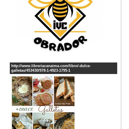
http://www.libreriacanaima.com/libro/-dulce-
galletas/453430/978-1-4923-1795-1