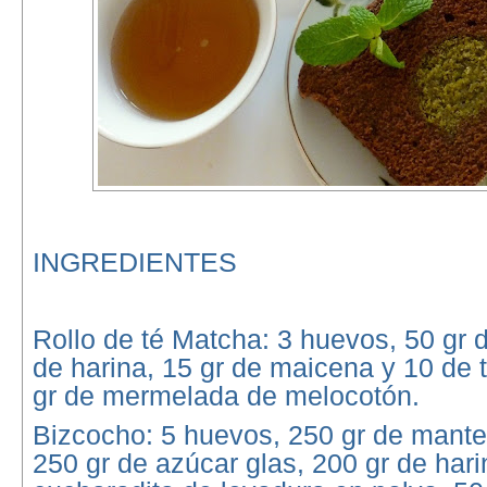
INGREDIENTES
Rollo de té Matcha: 3 huevos, 50 gr d
de harina, 15 gr de maicena y 10 de 
gr de mermelada de melocotón.
Bizcocho: 5 huevos, 250 gr de manteq
250 gr de azúcar glas, 200 gr de hari