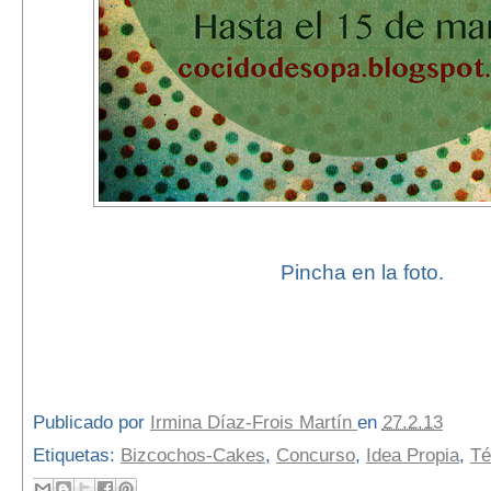
Pincha en la foto.
Publicado por
Irmina Díaz-Frois Martín
en
27.2.13
Etiquetas:
Bizcochos-Cakes
,
Concurso
,
Idea Propia
,
Té