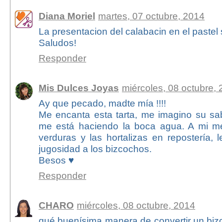
Diana Moriel
martes, 07 octubre, 2014
La presentacion del calabacin en el pastel s
Saludos!
Responder
Mis Dulces Joyas
miércoles, 08 octubre,
Ay que pecado, madte mía !!!!
Me encanta esta tarta, me imagino su sab
me está haciendo la boca agua. A mi me 
verduras y las hortalizas en repostería,
jugosidad a los bizcochos.
Besos ♥
Responder
CHARO
miércoles, 08 octubre, 2014
qué buenísima manera de convertir un bizc