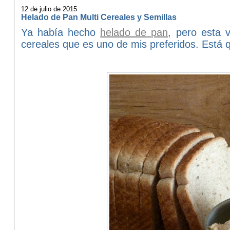
12 de julio de 2015
Helado de Pan Multi Cereales y Semillas
Ya había hecho
helado de pan
, pero esta 
cereales que es uno de mis preferidos. Está 