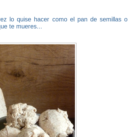
vez lo quise hacer como el pan de semillas o
que te mueres...