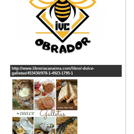
http://www.libreriacanaima.com/libro/-dulce-
galletas/453430/978-1-4923-1795-1