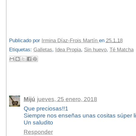
Publicado por
Irmina Díaz-Frois Martín
en
25.1.18
Etiquetas:
Galletas
,
Idea Propia
,
Sin huevo
,
Té Matcha
5 comentarios:
Mijú
jueves, 25 enero, 2018
Que preciosas!!1
Siempre nos enseñas unas cositas súper l
Un saludito
Responder