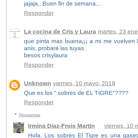
jajaja...Buen fin de semana...
Responder
La cocina de Cris y Laura
martes, 23 ene
que pinta mas buena¡¡¡ a mi me vuelven l
anis, probaré las tuyas.
besos crisylaura
Responder
Unknown
viernes, 10 mayo, 2019
Que es los " sobres de EL TIGRE"????
Responder
Respuestas
Irmina Díaz-Frois Martín
viernes, 10
Hola. Los sobres El Tigre es una gase