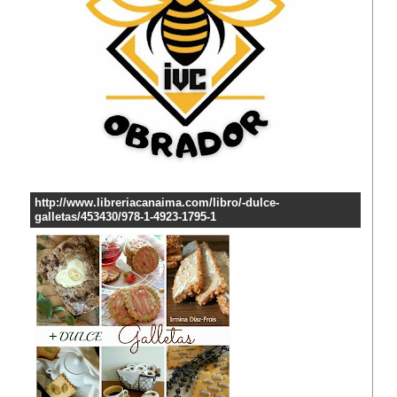
http://www.libreriacanaima.com/libro/-dulce-
galletas/453430/978-1-4923-1795-1