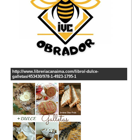
http://www.libreriacanaima.com/libro/-dulce-
galletas/453430/978-1-4923-1795-1