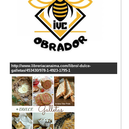
http://www.libreriacanaima.com/libro/-dulce-
galletas/453430/978-1-4923-1795-1