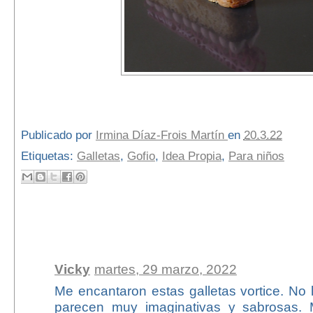
Publicado por
Irmina Díaz-Frois Martín
en
20.3.22
Etiquetas:
Galletas
,
Gofio
,
Idea Propia
,
Para niños
1 comentario:
Vicky
martes, 29 marzo, 2022
Me encantaron estas galletas vortice. No
parecen muy imaginativas y sabrosas. 