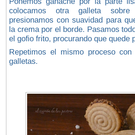
Ponemos ganaché por la parte lisa
colocamos otra galleta sobr
presionamos con suavidad para qu
la crema por el borde. Pasamos todo
el gofio frito, procurando que quede
Repetimos el mismo proceso con e
galletas.