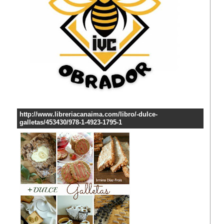
http://www.libreriacanaima.com/libro/-dulce-
galletas/453430/978-1-4923-1795-1