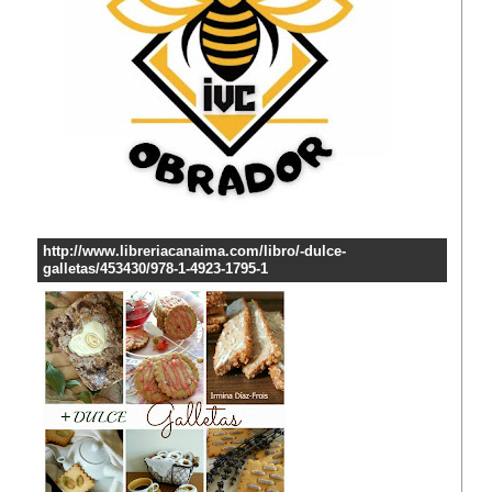
http://www.libreriacanaima.com/libro/-dulce-
galletas/453430/978-1-4923-1795-1