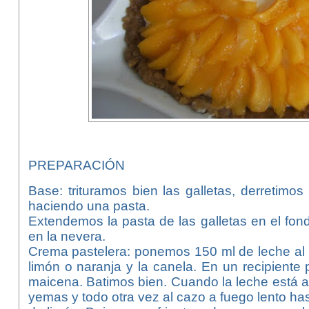
PREPARACIÓN
Base: trituramos bien las galletas, derretimo
haciendo una pasta.
Extendemos la pasta de las galletas en el fo
en la nevera.
Crema pastelera: ponemos 150 ml de leche al 
limón o naranja y la canela. En un recipiente
maicena. Batimos bien. Cuando la leche está al
yemas y todo otra vez al cazo a fuego lento ha