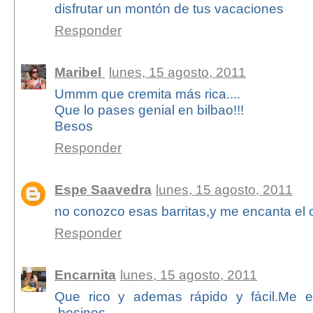
disfrutar un montón de tus vacaciones
Responder
Maribel
lunes, 15 agosto, 2011
Ummm que cremita más rica....
Que lo pases genial en bilbao!!!
Besos
Responder
Espe Saavedra
lunes, 15 agosto, 2011
no conozco esas barritas,y me encanta el 
Responder
Encarnita
lunes, 15 agosto, 2011
Que rico y ademas rápido y fácil.Me e
.besinos