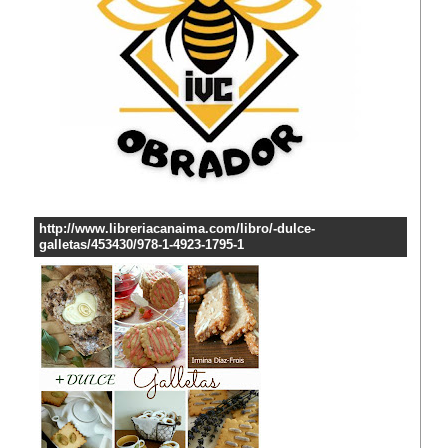
http://www.libreriacanaima.com/libro/-dulce-
galletas/453430/978-1-4923-1795-1