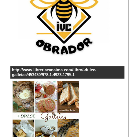
http://www.libreriacanaima.com/libro/-dulce-
galletas/453430/978-1-4923-1795-1