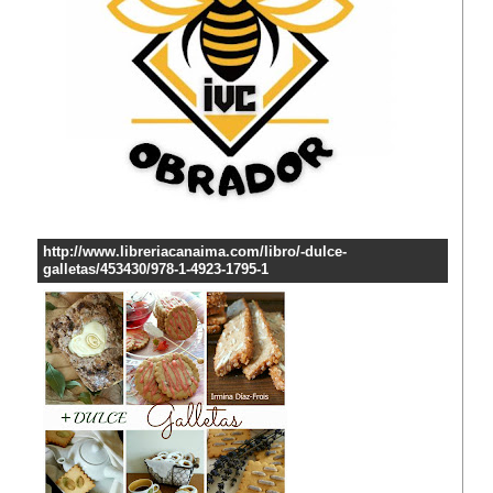
http://www.libreriacanaima.com/libro/-dulce-
galletas/453430/978-1-4923-1795-1