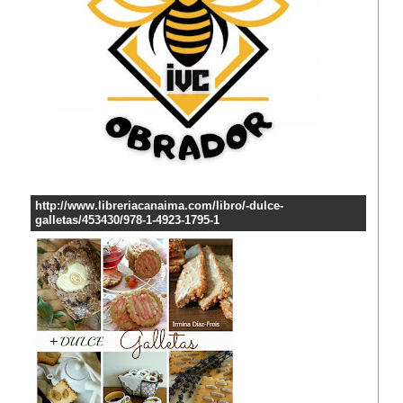
http://www.libreriacanaima.com/libro/-dulce-
galletas/453430/978-1-4923-1795-1