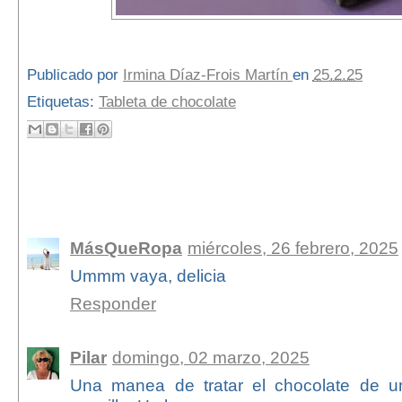
Publicado por
Irmina Díaz-Frois Martín
en
25.2.25
Etiquetas:
Tableta de chocolate
2 comentarios:
MásQueRopa
miércoles, 26 febrero, 2025
Ummm vaya, delicia
Responder
Pilar
domingo, 02 marzo, 2025
Una manea de tratar el chocolate de un