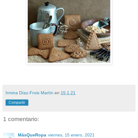
Irmina Díaz-Frois Martín
en
15.1.21
Compartir
1 comentario:
MásQueRopa
viernes, 15 enero, 2021