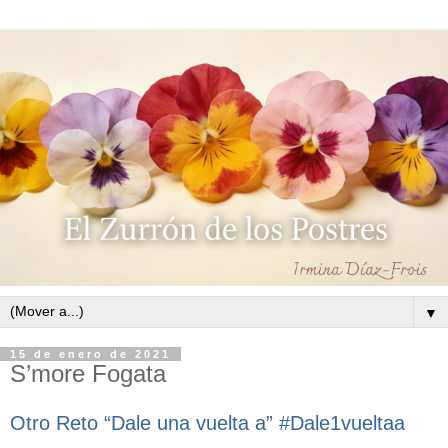
▼
15 de enero de 2021
S’more Fogata
Otro Reto
“Dale una vuelta a” #Dale1vueltaa