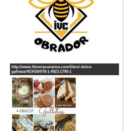
http://www.libreriacanaima.com/libro/-dulce-
galletas/453430/978-1-4923-1795-1