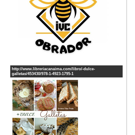
http://www.libreriacanaima.com/libro/-dulce-
galletas/453430/978-1-4923-1795-1