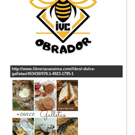
http://www.libreriacanaima.com/libro/-dulce-
galletas/453430/978-1-4923-1795-1