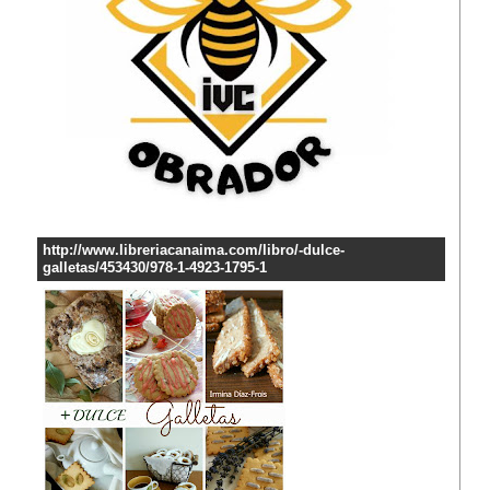
http://www.libreriacanaima.com/libro/-dulce-
galletas/453430/978-1-4923-1795-1