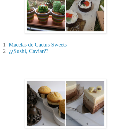
1
Macetas de Cactus Sweets
2
¿¿Sushi, Caviar??